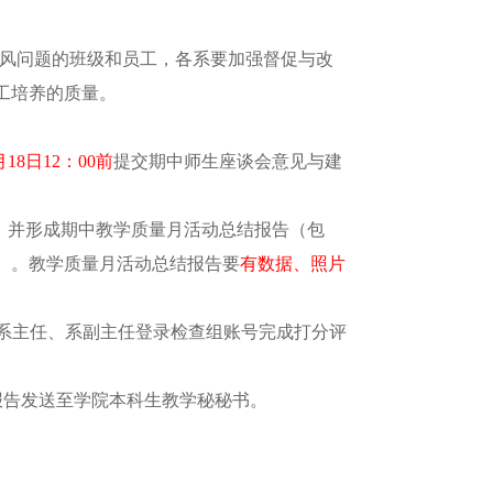
。
风问题的班级和员工，各系要加强督促与改
工培养的质量。
月
1
8
日
12
：
00前
提交期中师生座谈会意见与建
，并形成期中教学质量月活动总结报告（包
）。教学质量月活动总结报告要
有数据、照片
由系主任、系副主任登录检查组账号完成打分评
报告
发送
至学院本科生教学秘秘书
。