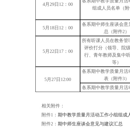
各系期中教学质量月活
4
月
29
日
12：00
组成人员名单（附
各系期中师生座谈会意
5
月
1
8
日
12：
00
总（附件
2）
所有听课人员在教务管
评价打分（领导、院
5
月
22
日
17：00
行、青年教师及集中
等）
各系期中教学质量月活
表（附件
3）
5
月
2
7
日
12
:00
各系期中教学质量月活
相关附件：
附件
1：
期中教学质量月活动工作小组组成
附件
2：
期中师生座谈会意见与建议汇总