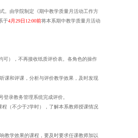
式。由学院制定《期中教学质量月活动工作方
系于
4
月
29
日
12:00
前
将本系期中教学质量月活动
btbu.edu.cn/提交均可），不再接收纸质评价表。各角色的操作
听课和评课，分析与评价教学效果，及时发现
账号登录教务管理系统完成评价。
课程（不少于2学时），了解本系教师授课情况
响教学效果的课程，要及时要求任课教师加以