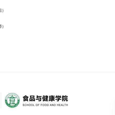
组）
师）
）