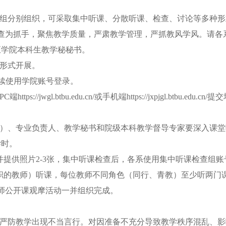
组分别组织，可采取集中听课、分散听课、检查、讨论等多种形
查为抓手，聚焦教学质量，严肃教学管理，严抓教风学风。请各
至学院本科生教学秘秘书
。
形式开展。
68/）可继续使用学院账号登录。
PC端https://jwgl.btbu.edu.cn/或手机端https://jxpjgl.
）、专业负责人、教学秘书和院级本科教学督导专家要深入课堂
学时。
并提供照片2-3张，集中听课检查后，各系使用集中听课检查组
职的教师）听课，每位教师不同角色（同行、青教）至少听两门
师公开课观摩活动一并组织完成。
严防教学出现不当言行。对因准备不充分导致教学秩序混乱、影