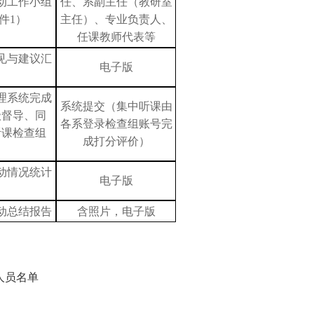
动工作小组
任、系副主任（教研室
件
1）
主任）、专业负责人、
任课教师代表等
见与建议汇
电子版
理系统完成
系统提交（集中听课由
级督导、同
各系登录检查组账号完
听课检查组
成打分评价）
动情况统计
电子版
动总结报告
含照片，电子版
人员名单