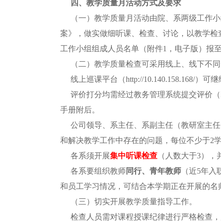
四、教学质量月活动方式及要求
（一）教学质量月活动由院、系两级工作小
案》，做实做细听课、检查、讨论，以教学检
工作小组组成人员名单（附件
1，电子版）报
（二）教学质量检查可采用线上、线下不同
线上巡课平台（
http://10.140.158.1
评价打分均需经过教务管理系统提交评价（
手册附后。
公司领导、系主任、系副主任（教研室主任
和解决教学工作中存在的问题，每位不少于
2
各系须开展
集中听课检查
（人数大于
3），
各系要组织教师
同行、青年教师
（近
5年入
和员工学习情况，可结合本学期正在开展的名
（三）切实开展教学质量指导工作。
检查人员需对课程授课纪律进行严格检查，