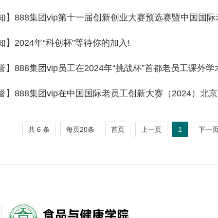
赛的通知
知】888集团vip第十一届创新创业大赛预选赛暨中国国际
联网+”大赛）预选赛的通知
知】2024年“科创杯”等待你的加入!
誉】888集团vip员工在2024年“挑战杯”首都老员工课
誉】888集团vip在中国国际老员工创新大赛（2024）北
共 6 条
每页
20
条
1
首页
上一页
下一