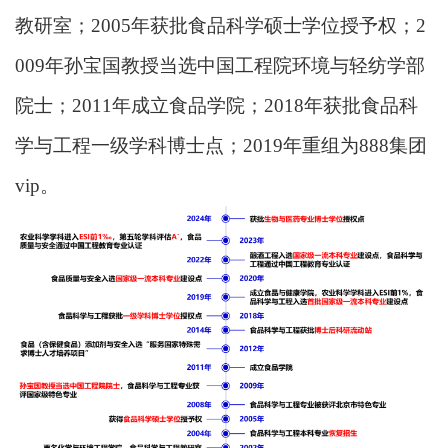
教研室；
2005
年获批食品科学硕士学位授予权；
2
009
年孙宝国教授当选中国工程院环境与轻纺学部
院士；
2011
年成立食品学院；
2018
年获批食品科
学与工程一级学科博士点；
2019
年
重组为
888集团
vip。