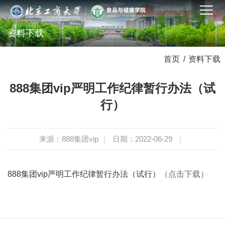
资料下载
首页
/
资料下载
888集团vip严明工作纪律暂行办法（试
行）
来源：888集团vip
|
日期：2022-06-29
|
888集团vip严明工作纪律暂行办法（试行）
（点击下载）