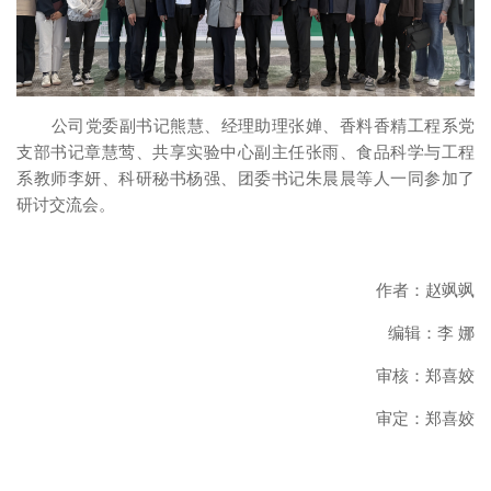
公司党委副书记熊慧、经理助理张婵、香料香精工程系党
支部书记章慧莺、共享实验中心副主任张雨、食品科学与工程
系教师李妍、科研秘书杨强、团委书记朱晨晨等人一同参加了
研讨交流会。
作者：赵飒飒
编辑：李 娜
审核：郑喜姣
审定：郑喜姣