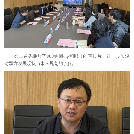
会上首先播放了888集团vip和邱县的宣传片，进一步加深
对双方发展现状与未来规划的了解。