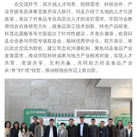
在交流环节，双方就人才培养、招聘需求、科研合作、产
业升级等具体事宜展开深入探讨。邱县介绍了当地的人才引进
政策，表达了对食品专业高层次人才的迫切需求。学院与会教
师结合自身研究方向，就食品加工技术创新、特色产品研发、
科普志愿服务等方面提出了针对性建议，并发出邀请，欢迎邱
县企业参与学院专场双选会，吸纳优秀毕业生。双方表示，将
以此次交流为契机，建立常态化沟通机制，聚焦邱县食品产业
发展需求，推动学院科研成果与地方产业精准对接，实现人才
共育、资源共享、互利共赢，共同助力邱县食品产业
从“有”到“优”转型，推动校地合作迈上新台阶。