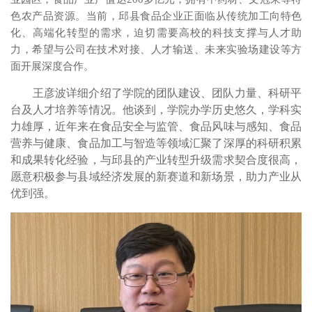
色农产品资源。当前，邱县食品企业正面临从传统加工向特色
化、高端化转型的需求，迫切需要高校的科技支撑与人才助
力，希望与公司在技术对接、人才输送、未来实验场建设等方
面开展深度合作。
王彦波详细介绍了学院的团队建设、团队力量、科研平
台及人才培养等情况。他谈到，学院办学历史悠久，学科实
力雄厚，近年来在食品安全与监管、食品风味与感知、食品
营养与健康、食品加工与智造等领域汇聚了深厚的科研积累
和成果转化经验，与邱县的产业转型升级需求契合度很高，
愿意积极参与县域经济发展的新赛道和新场景，助力产业从
优到强。